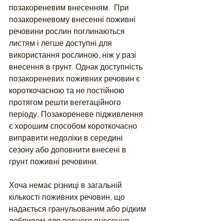
позакореневим внесенням.  При 
позакореневому внесенні поживні 
речовини рослин поглинаються 
листям і легше доступні для 
використання рослиною, ніж у разі 
внесення в грунт. Однак доступність 
позакореневих поживних речовин є 
короткочасною та не постійною 
протягом решти вегетаційного 
періоду. Позакореневе підживлення 
є хорошим способом короткочасно 
виправити недоліки в середині 
сезону або доповнити внесені в 
грунт поживні речовини.
Хоча немає різниці в загальній 
кількості поживних речовин, що 
надається гранульованим або рідким 
добривом для певного внесення 