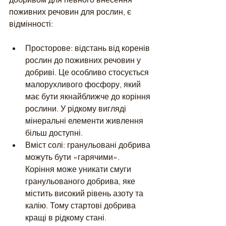
поживних речовин для рослин, є 
відмінності:
Просторове: відстань від коренів 
рослин до поживних речовин у 
добриві. Це особливо стосується 
малорухливого фосфору, який 
має бути якнайближче до коріння 
рослини. У рідкому вигляді 
мінеральні елементи живлення 
більш доступні. 
Вміст солі: гранульовані добрива 
можуть бути «гарячими». 
Коріння може уникати смуги 
гранульованого добрива, яке 
містить високий рівень азоту та 
калію. Тому стартові добрива 
кращі в рідкому стані.