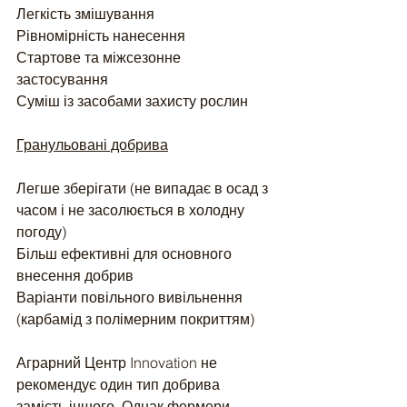
Легкість змішування
Рівномірність нанесення
Стартове та міжсезонне 
застосування
Суміш із засобами захисту рослин
Гранульовані добрива
Легше зберігати (не випадає в осад з 
часом і не засолюється в холодну 
погоду)
Більш ефективні для основного 
внесення добрив
Варіанти повільного вивільнення 
(карбамід з полімерним покриттям)
Аграрний Центр Innovation не  
рекомендує один тип добрива 
замість іншого. Однак фермери 