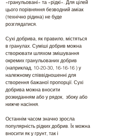
«гранульовані» та «рідкі». Для цілей 
цього порівняння безводний аміак 
(технічно рідина) не буде 
розглядатися.
Сухі добрива, як правило, містяться 
в гранулах. Суміші добрив можна 
створювати шляхом змішування 
окремих гранульованих добрив  
(наприклад, 10-20-30, 16-16-16 ) у 
належному співвідношенні для 
створення бажаної пропорції. Сухі 
добрива можна вносити 
розкиданням або у рядок,  збоку або 
нижче насіння. 
Останнім часом значно зросла 
популярність рідких добрив. Їх можна 
вносити як у грунт, так і 