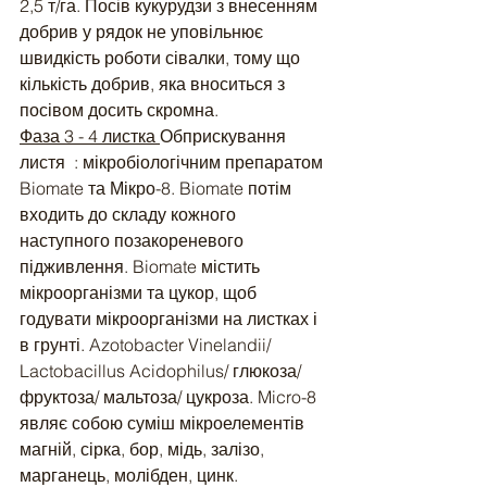
2,5 т/га. Посів кукурудзи з внесенням 
добрив у рядок не уповільнює 
швидкість роботи сівалки, тому що 
кількість добрив, яка вноситься з 
посівом досить скромна.
Фаза 3 - 4 листка 
Обприскування 
листя  : мікробіологічним препаратом 
Biomate та Мікро-8. Biomate потім 
входить до складу кожного 
наступного позакореневого 
підживлення. Biomate містить 
мікроорганізми та цукор, щоб 
годувати мікроорганізми на листках і 
в грунті. Azotobacter Vinelandii/ 
Lactobacillus Acidophilus/ глюкоза/ 
фруктоза/ мальтоза/ цукроза. Micro-8 
являє собою суміш мікроелементів 
магній, сірка, бор, мідь, залізо, 
марганець, молібден, цинк.  