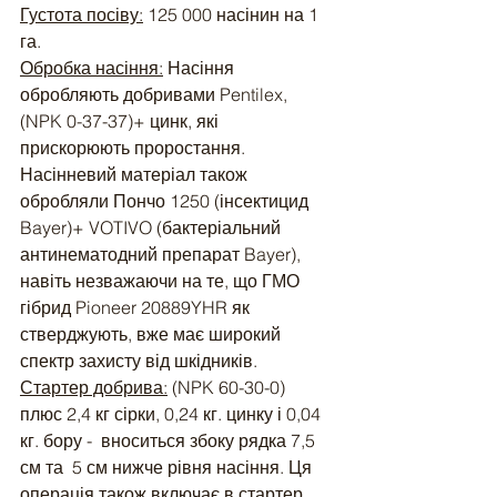
Густота посіву:
 125 000 насінин на 1 
га.
Обробка насіння:
 Насіння 
обробляють добривами Pentilex, 
(NPK 0-37-37)+ цинк, які 
прискорюють проростання. 
Насінневий матеріал також 
обробляли Пончо 1250 (інсектицид 
Bayer)+ VOTIVO (бактеріальний 
антинематодний препарат Bayer), 
навіть незважаючи на те, що ГМО 
гібрид Pioneer 20889YHR як 
стверджують, вже має широкий 
спектр захисту від шкідників. 
Стартер добрива:
 (NPK 60-30-0) 
плюс 2,4 кг сірки, 0,24 кг. цинку і 0,04 
кг. бору -  вноситься збоку рядка 7,5 
см та  5 см нижче рівня насіння. Ця 
операція також включає в стартер 