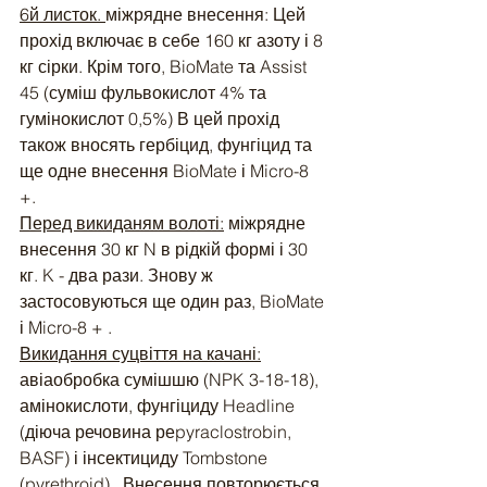
6й листок. 
міжрядне внесення: Цей 
прохід включає в себе 160 кг азоту і 8 
кг сірки. Крім того, BioMate та Assist 
45 (суміш фульвокислот 4% та 
гумінокислот 0,5%) В цей прохід 
також вносять гербіцид, фунгіцид та 
ще одне внесення BioMate і Micro-8 
+.
Перед викиданям волоті:
 міжрядне 
внесення 30 кг N в рідкій формі і 30 
кг. K - два рази. Знову ж 
застосовуються ще один раз, BioMate 
і Micro-8 + .
Викидання суцвіття на качані:
авіаобробка сумішшю (NPK 3-18-18), 
амінокислоти, фунгіциду Headline 
(діюча речовина реpyraclostrobin, 
BASF) і інсектициду Tombstone 
(pyrethroid) . Внесення повторюється 