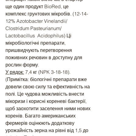
ще один продукт BioRed, це 
комплекс грунтових мікробів. (12-14-
12% Azotobacter Vinelandii/ 
Clostridum Pasteurianum/ 
Lactobacillus  Acidophilus) Ці 
мікробіологічні препарати, 
пришвидчують перетворення 
поживних речовин в доступну для 
рослин форму.
У рядок:
 7,4 кг (NPK 3-18-18). 
(Примітка: біологічні препарати вже 
довели свою силу та ефективність на 
полі. Це чудова можливість внести 
мікоризи і корисні кореневі бактерії, 
щоб заохотити заселення ними нових 
коренів. Багато американських 
фермерів оцінюють додаткову 
урожайність зерна на рівні від 1,5 до 