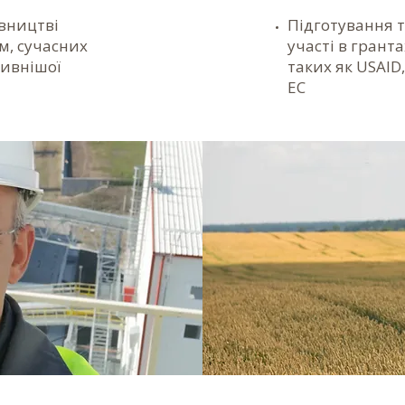
вництві
Підготування т
рм, сучасних
участі в грант
тивнішої
таких як USAID,
ЕС