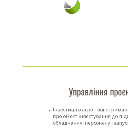
Управління проє
Інвестиції в агро - від отрима
про об'єкт інвестування до пі
обладнання, персоналу і запуск