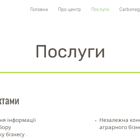
Головна
Про центр
Послуги
Carboneg
Послуги
ктами
ння інформації
Незалежна кон
дбору
аграрного бізн
у бізнесу .