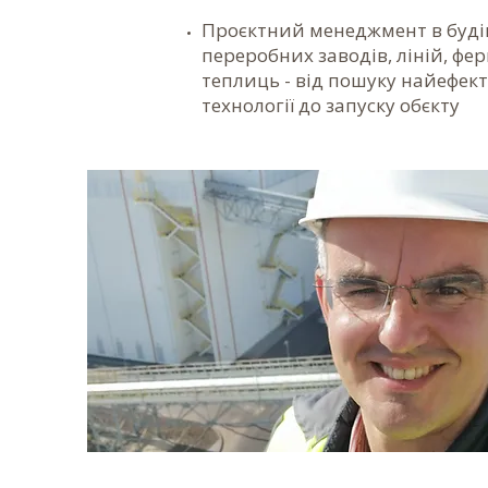
Проєктний менеджмент в буді
переробних заводів, ліній, фе
теплиць - від пошуку найефек
технології до запуску обєкту